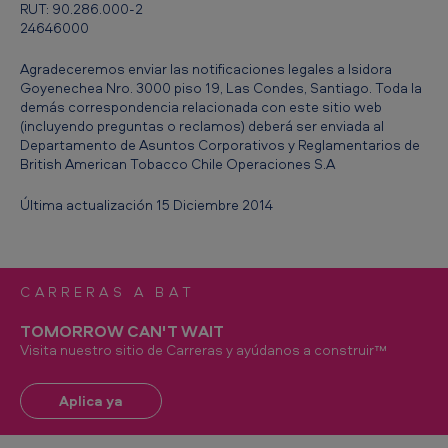
RUT: 90.286.000-2
24646000
Agradeceremos enviar las notificaciones legales a Isidora
Goyenechea Nro. 3000 piso 19, Las Condes, Santiago. Toda la
demás correspondencia relacionada con este sitio web
(incluyendo preguntas o reclamos) deberá ser enviada al
Departamento de Asuntos Corporativos y Reglamentarios de
British American Tobacco Chile Operaciones S.A
Última actualización 15 Diciembre 2014
CARRERAS A BAT
TOMORROW CAN'T WAIT
Visita nuestro sitio de Carreras y ayúdanos a construir™
Aplica ya