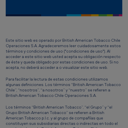
n
d
i
c
i
Este sitio web es operado por British American Tobacco Chile
Operaciones S.A. Agradeceremos leer cuidadosamente estos
o
términos y condiciones de uso ("condiciones de uso"). Al
n
acceder a este sitio web usted acepta su obligación respecto
de éste y queda obligado por estas condiciones de uso. Si no
e
acepta, no deberá acceder a o visualizar este sitio web.
s
Para facilitar la lectura de estas condiciones utilizamos
d
algunas definiciones. Los términos “British American Tobacco
e
Chile”, “nosotros”, “a nosotros” y “nuestro” se refieren a
British American Tobacco Chile Operaciones S.A.
u
s
Los términos “British American Tobacco”, “el Grupo” y “el
Grupo British American Tobacco” se refieren a British
o
American Tobacco p.l.c. y al grupo de compañías que
constituyen sus subsidiarias directas o indirectas en todo el