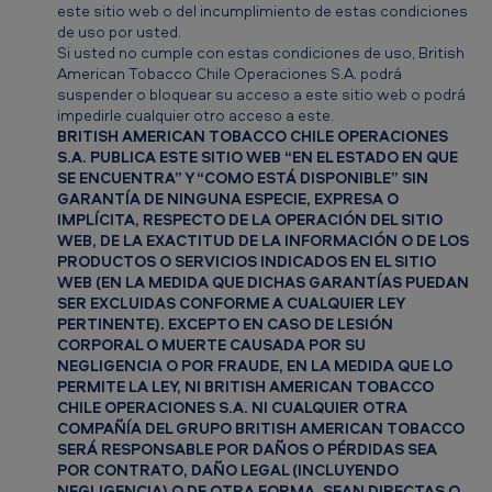
este sitio web o del incumplimiento de estas condiciones
de uso por usted.
Si usted no cumple con estas condiciones de uso, British
American Tobacco Chile Operaciones S.A. podrá
suspender o bloquear su acceso a este sitio web o podrá
impedirle cualquier otro acceso a este.
BRITISH AMERICAN TOBACCO CHILE OPERACIONES
S.A. PUBLICA ESTE SITIO WEB “EN EL ESTADO EN QUE
SE ENCUENTRA” Y “COMO ESTÁ DISPONIBLE” SIN
GARANTÍA DE NINGUNA ESPECIE, EXPRESA O
IMPLÍCITA, RESPECTO DE LA OPERACIÓN DEL SITIO
WEB, DE LA EXACTITUD DE LA INFORMACIÓN O DE LOS
PRODUCTOS O SERVICIOS INDICADOS EN EL SITIO
WEB (EN LA MEDIDA QUE DICHAS GARANTÍAS PUEDAN
SER EXCLUIDAS CONFORME A CUALQUIER LEY
PERTINENTE). EXCEPTO EN CASO DE LESIÓN
CORPORAL O MUERTE CAUSADA POR SU
NEGLIGENCIA O POR FRAUDE, EN LA MEDIDA QUE LO
PERMITE LA LEY, NI BRITISH AMERICAN TOBACCO
CHILE OPERACIONES S.A. NI CUALQUIER OTRA
COMPAÑÍA DEL GRUPO BRITISH AMERICAN TOBACCO
SERÁ RESPONSABLE POR DAÑOS O PÉRDIDAS SEA
POR CONTRATO, DAÑO LEGAL (INCLUYENDO
NEGLIGENCIA) O DE OTRA FORMA, SEAN DIRECTAS O