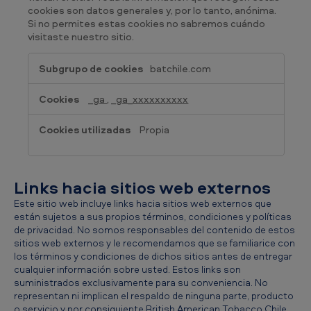
cookies son datos generales y, por lo tanto, anónima.
Si no permites estas cookies no sabremos cuándo
visitaste nuestro sitio.
Cookies
batchile.com
de
rendimiento
_ga
,
_ga_xxxxxxxxxx
&
analítica
Propia
Links hacia sitios web externos
Este sitio web incluye links hacia sitios web externos que
están sujetos a sus propios términos, condiciones y políticas
de privacidad. No somos responsables del contenido de estos
sitios web externos y le recomendamos que se familiarice con
los términos y condiciones de dichos sitios antes de entregar
cualquier información sobre usted. Estos links son
suministrados exclusivamente para su conveniencia. No
representan ni implican el respaldo de ninguna parte, producto
o servicio y por consiguiente British American Tobacco Chile