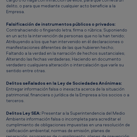
n
delito, o para que mediante cualquier acto beneficie a la
Empresa.
d
e
Falsificación de instrumentos públicos o privados:
Contrahaciendo o fingiendo letra, firma o rúbrica; Suponiendo
D
en un acto la intervención de personas que no la han tenido;
e
Atribuyendo a los que han intervenido en él declaraciones o
manifestaciones diferentes de las que hubieren hecho;
l
Faltando a la verdad en la narración de hechos sustanciales;
Alterando las fechas verdaderas; Haciendo en documento
i
verdadero cualquiera alteración o intercalación que varíe su
t
sentido entre otras.
o
Delitos señalados en la Ley de Sociedades Anónimas:
s
Entregar información falsa o inexacta acerca de la situación
patrimonial, financiera o jurídica de la Empresa a los socios o a
terceros.
Delitos Ley SEA:
Presentar a la Superintendencia del Medio
Ambiente información falsa o incompleta para acreditar el
cumplimiento de obligaciones impuestas en una resolución de
calificación ambiental, normas de emisión, planes de
reparación, programas de cumplimiento, planes de prevención