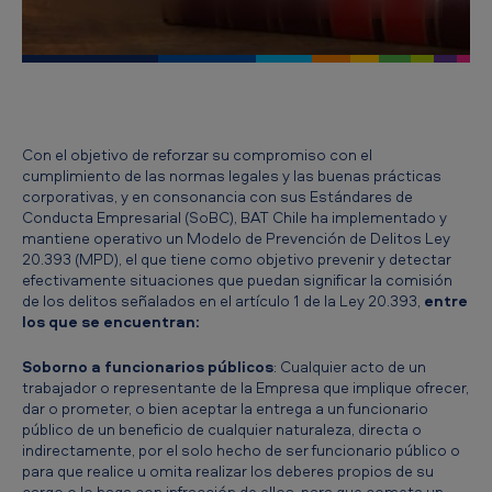
d
e
l
o
d
Con el objetivo de reforzar su compromiso con el
cumplimiento de las normas legales y las buenas prácticas
e
corporativas, y en consonancia con sus Estándares de
P
Conducta Empresarial (SoBC), BAT Chile ha implementado y
mantiene operativo un Modelo de Prevención de Delitos Ley
r
20.393 (MPD), el que tiene como objetivo prevenir y detectar
e
efectivamente situaciones que puedan significar la comisión
de los delitos señalados en el artículo 1 de la Ley 20.393,
entre
v
los que se encuentran:
e
Soborno a funcionarios públicos
: Cualquier acto de un
n
trabajador o representante de la Empresa que implique ofrecer,
dar o prometer, o bien aceptar la entrega a un funcionario
c
público de un beneficio de cualquier naturaleza, directa o
i
indirectamente, por el solo hecho de ser funcionario público o
para que realice u omita realizar los deberes propios de su
ó
cargo o lo haga con infracción de ellos, para que cometa un